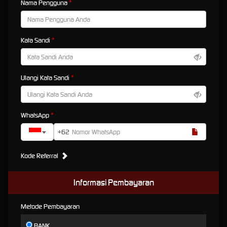
Nama Pengguna
kami siap memanjakan setiap pemain dengan kualitas terbaik.
Sebagai situs
slot gacor
resmi, RAJAZEUS mengutamakan kenyamanan dan kepercayaan
pemain dalam setiap aspek layanan. Sistem permainan dirancang stabil dengan dukungan
Kata Sandi
teknologi modern, sehingga setiap permainan akan berjalan lancar tanpa hambatan.
Proses transaksi dilakukan secara profesional dan transparan, memberikan rasa aman bagi
member dalam menikmati setiap permainan adalah prioritas kami.
RAJAZEUS
juga memberikan pilihan game terlengkap dengan variasi tema, fitur bonus
Ulangi Kata Sandi
menarik, serta tingkat RTP yang kompetitif. Setiap game dipilih secara selektif untuk
memastikan kualitas dan keseruan tetap terjaga. Didukung tampilan antarmuka yang
elegan serta desain mobile-friendly, pemain dapat menikmati pengalaman bermain yang
WhatsApp
optimal baik melalui desktop maupun perangkat mobile.
+62
Keunggulan Platform RAJA ZEUS
Sebagai Situs Slot88 Resmi
Kode Referral
RAJAZEUS hadir sebagai situs Slot88 resmi yang dikembangkan dengan standar kualitas
Informasi Pembayaran
premium, sejalan dengan visi dan pengalaman dari
karles torah
dalam membangun
platform permainan yang mengutamakan kenyamanan pemain.
Metode Pembayaran
Dengan sistem yang stabil, pilihan permainan lengkap, serta dukungan provider ternama,
RAJAZEUS menjadi platform yang dipercaya oleh banyak pemain untuk menikmati
BANK
permainan slot dengan performa optimal.