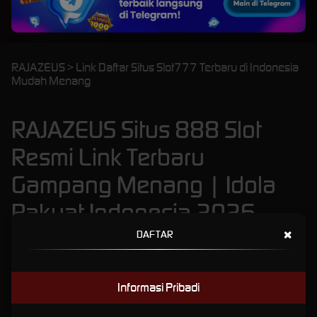
RAJAZEUS > Link Daftar Situs Slot777 Terbaru di Indonesia
Mudah Menang
RAJAZEUS Situs 888 Slot
Resmi Link Terbaru
Gampang Menang | Idola
Rakyat Indonesia 2026
×
DAFTAR
Selamat datang di platform terpercaya RAJAZEUS, Raja-nya Slot Gacor! RAJAZEUS adalah
situs game
Slot777
online resmi yang hadir untuk memberikan pengalaman bermain slot
luar biasa kepada seluruh rakyat Indonesia. Dengan performa premium dan koleksi
permainan slot gacor dari penyedia terkemuka seperti PG Soft, Pragmatic Play, Habanero,
Informasi Pribadi
CQ9, Microgaming, dan Spadegaming, menjadikan arena permainan semakin tak
tertandingi. Platform dengan tingkat kemenangan tertinggi kini ada di ujung jari Anda, dan