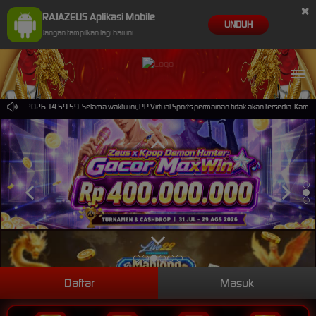
×
RAJAZEUS Aplikasi Mobile
UNDUH
Jangan tampilkan lagi hari ini
-Sep-2026 14.59.59. Selama waktu ini, PP Virtual Sports permainan tidak akan tersedia. Kami 
Daftar
Masuk